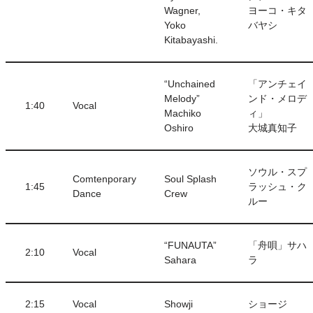
Wagner,
ヨーコ・キタ
Yoko
バヤシ
Kitabayashi.
“Unchained
「アンチェイ
Melody”
ンド・メロデ
1:40
Vocal
Machiko
ィ」
Oshiro
大城真知子
ソウル・スプ
Comtenporary
Soul Splash
1:45
ラッシュ・ク
Dance
Crew
ルー
“FUNAUTA”
「舟唄」サハ
2:10
Vocal
Sahara
ラ
2:15
Vocal
Showji
ショージ