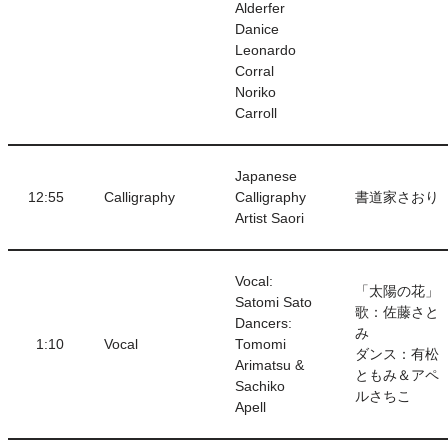
Alderfer
Danice
Leonardo
Corral
Noriko
Carroll
Japanese
12:55
Calligraphy
Calligraphy
書道家さおり
Artist Saori
Vocal:
「太陽の花」
Satomi Sato
歌：佐藤さと
Dancers:
み
1:10
Vocal
Tomomi
ダンス：有松
Arimatsu &
ともみ＆アペ
Sachiko
ルさちこ
Apell