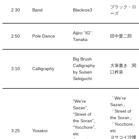
ブラック・ロ
2:30
Band
Blackros3
ーズ
Aijiro “IG”
2:50
Pole Dance
田中愛二郎
Tanaka
Big Brush
Calligraphy
大筆書き 関
3:10
Calligraphy
by Suisen
口粹泉
Sekiguchi
「We’re
“We’re
Sazan」
Sazan”,
「Street of
“Street of
the Soran」
the Soran”,
「Yocchore」
“Yocchore”,
3:25
Yosakoi
etc
etc
ヨサコイ沙燦