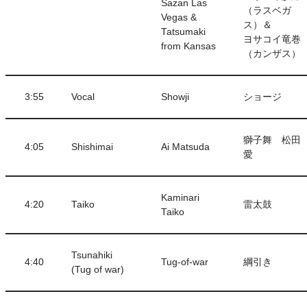
Sazan Las
（ラスベガ
Vegas &
ス）＆
Tatsumaki
ヨサコイ竜巻
from Kansas
（カンザス）
3:55
Vocal
Showji
ショージ
獅子舞 松田
4:05
Shishimai
Ai Matsuda
愛
Kaminari
4:20
Taiko
雷太鼓
Taiko
Tsunahiki
4:40
Tug-of-war
綱引き
(Tug of war)