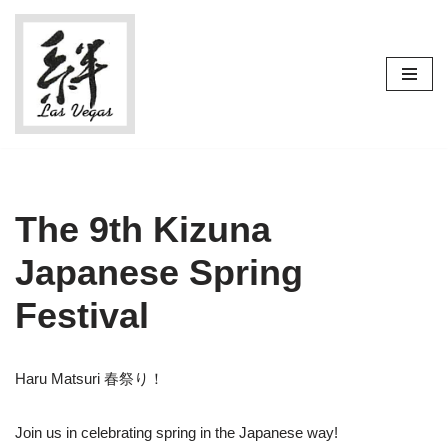
Skip
to
content
The 9th Kizuna
Japanese Spring
Festival
Haru Matsuri 春祭り！
Join us in celebrating spring in the Japanese way!