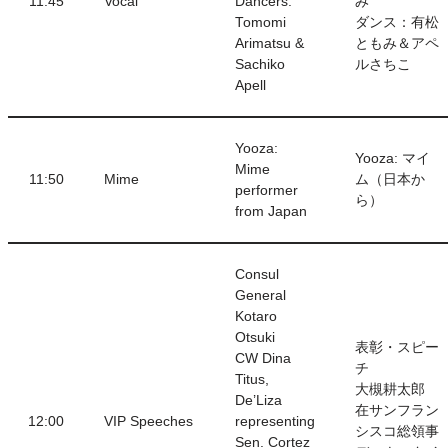
11:45
Vocal
Dancers:
み
Tomomi
ダンス：有松
Arimatsu &
ともみ＆アペ
Sachiko
ルさちこ
Apell
Yooza:
Yooza: マイ
Mime
11:50
Mime
ム（日本か
performer
ら）
from Japan
Consul
General
Kotaro
Otsuki
表彰・スピー
CW Dina
チ
Titus,
大槻耕太郎
De’Liza
在サンフラン
12:00
VIP Speeches
representing
シスコ総領事
Sen. Cortez