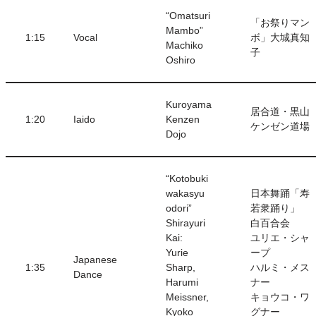
“Omatsuri
「お祭りマン
Mambo”
1:15
Vocal
ボ」大城真知
Machiko
子
Oshiro
Kuroyama
居合道・黒山
1:20
Iaido
Kenzen
ケンゼン道場
Dojo
“Kotobuki
wakasyu
日本舞踊「寿
odori”
若衆踊り」
Shirayuri
白百合会
Kai:
ユリエ・シャ
Yurie
ープ
Japanese
1:35
Sharp,
ハルミ・メス
Dance
Harumi
ナー
Meissner,
キョウコ・ワ
Kyoko
グナー