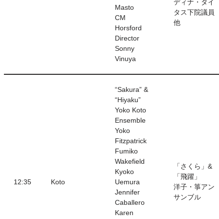
ディナ・タイ
Masto
タス下院議員
CM
他
Horsford
Director
Sonny
Vinuya
“Sakura” &
“Hiyaku”
Yoko Koto
Ensemble
Yoko
Fitzpatrick
Fumiko
Wakefield
「さくら」&
Kyoko
「飛躍」
12:35
Koto
Uemura
洋子・箏アン
Jennifer
サンブル
Caballero
Karen