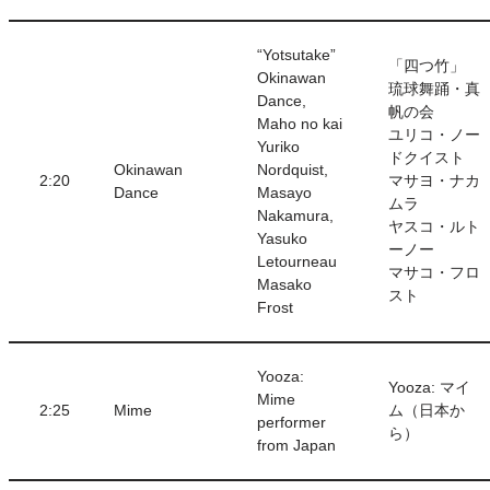
“Yotsutake”
「四つ竹」
Okinawan
琉球舞踊・真
Dance,
帆の会
Maho no kai
ユリコ・ノー
Yuriko
ドクイスト
Okinawan
Nordquist,
2:20
マサヨ・ナカ
Dance
Masayo
ムラ
Nakamura,
ヤスコ・ルト
Yasuko
ーノー
Letourneau
マサコ・フロ
Masako
スト
Frost
Yooza:
Yooza: マイ
Mime
2:25
Mime
ム（日本か
performer
ら）
from Japan