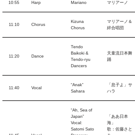
10:55
Harp
Mariano
マリアーノ
Kizuna
マリアーノ＆
11:10
Chorus
Chorus
絆合唱団
Tendo
Baikoki &
天童流日本舞
11:20
Dance
Tendo-ryu
踊
Dancers
“Anak”
「息子よ」サ
11:40
Vocal
Sahara
ハラ
“Ah, Sea of
Japan”
「ああ日本
Vocal:
海」
Satomi Sato
歌：佐藤さと