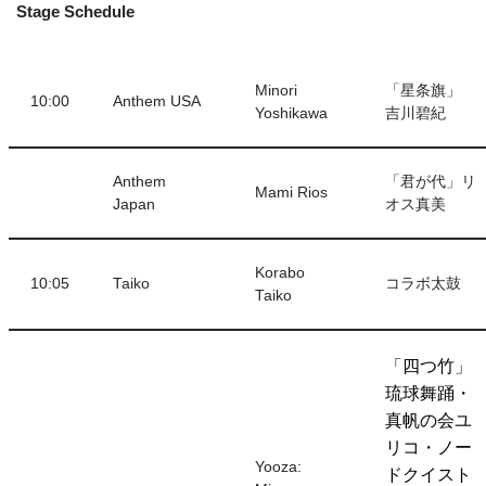
Stage Schedule
Minori
「星条旗」
10:00
Anthem USA
Yoshikawa
吉川碧紀
Anthem
「君が代」リ
Mami Rios
Japan
オス真美
Korabo
10:05
Taiko
コラボ太鼓
Taiko
「四つ竹」
琉球舞踊・
真帆の会ユ
リコ・ノー
Yooza:
ドクイスト